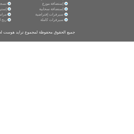
إستضافة موزع
تسجي
إستضافة سحابية
إسترج
سيرفرات إفتراضية
مراس
سيرفرات كاملة
ربح ا
جميع الحقوق محفوظة لمجموع ترايد هوست لخد